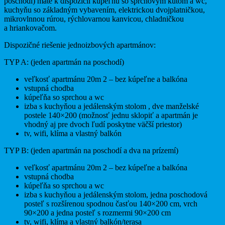
poschodí) máte k dispozícii kúpeľňu so sprchovým kútom a wc,
kuchyňu so základným vybavením, elektrickou dvojplatničkou,
mikrovlnnou rúrou, rýchlovarnou kanvicou, chladničkou
a hriankovačom.
Dispozičné riešenie jednoizbových apartmánov:
TYP A: (jeden apartmán na poschodí)
veľkosť apartmánu 20m 2 – bez kúpeľne a balkóna
vstupná chodba
kúpeľňa so sprchou a wc
izba s kuchyňou a jedálenským stolom , dve manželské
postele 140×200 (možnosť jednu sklopiť a apartmán je
vhodný aj pre dvoch ľudí poskytne väčší priestor)
tv, wifi, klíma a vlastný balkón
TYP B: (jeden apartmán na poschodí a dva na prízemí)
veľkosť apartmánu 20m 2 – bez kúpeľne a balkóna
vstupná chodba
kúpeľňa so sprchou a wc
izba s kuchyňou a jedálenským stolom, jedna poschodová
posteľ s rozšírenou spodnou časťou 140×200 cm, vrch
90×200 a jedna posteľ s rozmermi 90×200 cm
tv, wifi, klíma a vlastný balkón/terasa