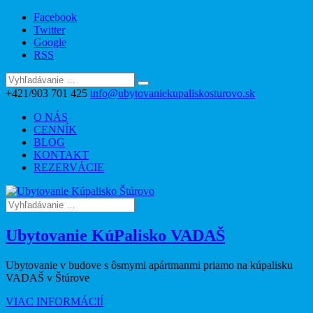
Facebook
Twitter
Google
RSS
+421/903 701 425
info@ubytovaniekupaliskosturovo.sk
O NÁS
CENNÍK
BLOG
KONTAKT
REZERVÁCIE
Ubytovanie KúPalisko VADAŠ
Ubytovanie v budove s ôsmymi apártmanmi priamo na kúpalisku
VADAŠ v Štúrove
VIAC INFORMÁCIÍ