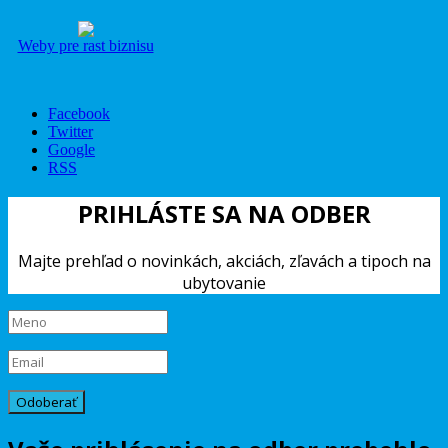
Weby pre rast biznisu
Facebook
Twitter
Google
RSS
PRIHLÁSTE SA NA ODBER
Majte prehľad o novinkách, akciách, zľavách a tipoch na
ubytovanie
Odoberať