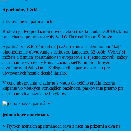
Apartmány L&R
Ubytovanie v apartmánoch
Budova je dvojpodlažnou novostavbou (rok kolaudácie 2018), ktorá
sa nachádza priamo v areály Vadaš Thermal Resort Štúrovo.
Apartmány L&R Vám od mája až do konca septembra ponúkajú
plnohodnotné ubytovanie s celkovou kapacitou 32 osôb. Vybrať si
môžete z ôsmich apartmánov (4 dvojizbové a 4 jednoizbové), každý
apartmán je vybavený klimatizáciou, sieťkami proti hmyzu
a vnútornými žaluziami. K dispozícii je parkovisko len pre
ubytovaných hostí a detské ihrisko.
V cene ubytovania je zahrnutý vstup do celého areálu rezortu,
kúpanie vo všetkých vonkajších bazénoch, parkovanie priamo pri
apartmánoch a požičanie bicyklov.
jednoizbové apartmány
V štyroch menších apartmánoch (dva z nich na prízemí a dva na