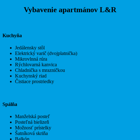
Vybavenie apartmánov L&R
Kuchyňa
Jedálensky stôl
Elektrický varič (dvojplatnička)
Mikrovlnná rúra
Rýchlovarná kanvica
Chladnička s mrazničkou
Kuchynský riad
Čistiace prostriedky
Spálňa
Manželská posteľ
Posteľná bielizeň
Možnosť prístelky
Šatníková skriňa
Balkón