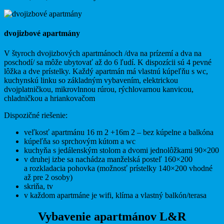
dvojizbové apartmány
V štyroch dvojizbových apartmánoch /dva na prízemí a dva na
poschodí/ sa môže ubytovať až do 6 ľudí. K dispozícii sú 4 pevné
lôžka a dve prístelky. Každý apartmán má vlastnú kúpeľňu s wc,
kuchynskú linku so základným vybavením, elektrickou
dvojplatničkou, mikrovlnnou rúrou, rýchlovarnou kanvicou,
chladničkou a hriankovačom
Dispozičné riešenie:
veľkosť apartmánu 16 m 2 +16m 2 – bez kúpelne a balkóna
kúpeľňa so sprchovým kútom a wc
kuchyňa s jedálenským stolom a dvomi jednolôžkami 90×200
v druhej izbe sa nachádza manželská posteľ 160×200
a rozkladacia pohovka (možnosť prístelky 140×200 vhodné
až pre 2 osoby)
skriňa, tv
v každom apartmáne je wifi, klíma a vlastný balkón/terasa
Vybavenie apartmánov L&R